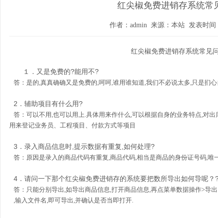
红尖椒免费进销存系统常
作者：admin 来源：本站 发表时
红尖椒免费进销存系统常见
１．又是免费的?能用不?
答：是的,真真确确又是免费的,呵呵,谁用谁知道,我们不必说太多,只是扪心
2．辅助项目有什么用?
答：可以不用,也可以用上.具体用来作什么,可以根据自身的业务特点,对出
用来登记业务员、工程项目、付款方式等项目
3．录入商品信息时,提示数据有重复,如何处理?
答：原因是录入的商品代码有重复,商品代码,相当是商品的身份证号码,唯一
4．请问一下那个红尖椒免费进销存的系统要把数所导出如何导呢？
答：只能分别导出,如导出商品信息,打开商品信息,再点菜单数据操作>导出为
,输入文件名,即可导出,并确认是否当即打开.