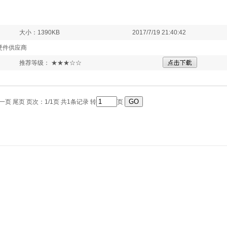
大小：1390KB
2017/7/19 21:40:42
硬件供应商
推荐等级： ★★★☆☆
一页 尾页 页次：1/1页 共1条记录 转
页