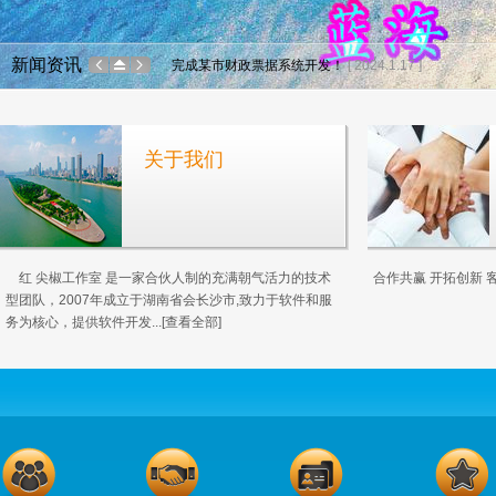
带 网络 服务 自定义 万能 公式 计算器 ...
[ 2024.3.3 ]
新闻资讯
完成某市财政票据系统开发！
[ 2024.1.17 ]
适用于内外销型企业的销售分析系统交付
[ 2023.1.13 ]
带 网络 服务 自定义 万
关于我们
20201109 身份证（卡）阅读器共享系统
[ 2020.11.9 ]
完成某市财政票据系
2020-01-15 设施设备运行健康状态监测分...
[ 2020.1.15
适用于内外销型企业
20201109 身份
带 网络 服务 自定义 万能 公式 计算器 ...
[ 2024.3.3 ]
红 尖椒工作室 是一家合伙人制的充满朝气活力的技术
合作共赢 开拓创新 
2020-01-15 设
型团队，2007年成立于湖南省会长沙市,致力于软件和服
务为核心，提供软件开发...
[查看全部]